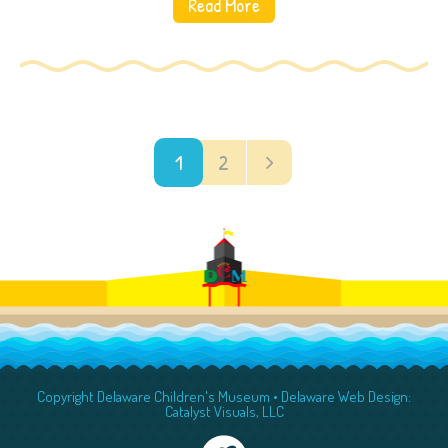
Read More
1
2
Copyright Delaware Children's Museum •
Delaware Web Design:
Catalyst Visuals, LLC