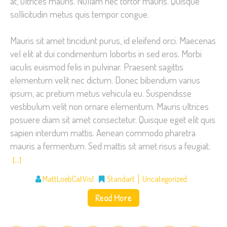
at, ultrices mauris. Nullam nec tortor mauris. Quisque
sollicitudin metus quis tempor congue.
Mauris sit amet tincidunt purus, id eleifend orci. Maecenas
vel elit at dui condimentum lobortis in sed eros. Morbi
iaculis euismod felis in pulvinar. Praesent sagittis
elementum velit nec dictum. Donec bibendum varius
ipsum, ac pretium metus vehicula eu. Suspendisse
vestibulum velit non ornare elementum. Mauris ultrices
posuere diam sit amet consectetur. Quisque eget elit quis
sapien interdum mattis. Aenean commodo pharetra
mauris a fermentum. Sed mattis sit amet risus a feugiat.
[…]
MattLoebCatVis1
Standart
Uncategorized
Read More