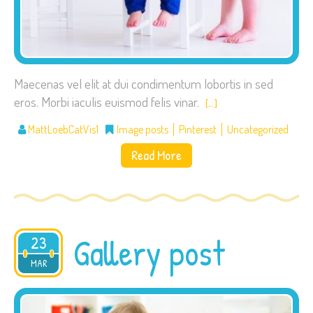
Maecenas vel elit at dui condimentum lobortis in sed
eros. Morbi iaculis euismod felis vinar.
[…]
MattLoebCatVis1
Image posts
Pinterest
Uncategorized
Read More
Gallery post
23
2015
MAR