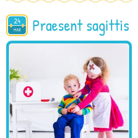
Praesent sagittis
24
2015
MAR