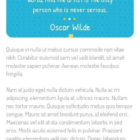
.
.
.
person who is never serious.
Oscar Wilde
Quisque in nulla ut metus cursus commodo non vitae
nibh. Curabitur euismod sem vel velit blandit, sit amet
molestie sapien pulvinar. Aenean molestie faucibus
fringilla.
Nam at justo eget nulla dictum vehicula. Nulla ac mi
adipiscing, elementum ligula at, ultrices mauris. Nullam
nec tortor mauris. Quisque sollicitudin metus quis tempor
congue. Mauris sit amet tincidunt purus, id eleifend orci.
Maecenas vel elit at dui condimentum lobortis in sed
eros. Morbi iaculis euismod felis in pulvinar. Praesent
sagittis elementum velit nec dictum. Donec bibendum