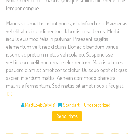
Nullam nec tortor mauris. Quisque sollicitudin metus quis
tempor congue.
Mauris sit amet tincidunt purus, id eleifend orci. Maecenas
vel elit at dui condimentum lobortis in sed eros. Morbi
iaculis euismod felis in pulvinar. Praesent sagittis
elementum velit nec dictum. Donec bibendum varius
ipsum, ac pretium metus vehicula eu. Suspendisse
vestibulum velit non ornare elementum. Mauris ultrices
posuere diam sit amet consectetur. Quisque eget elit quis
sapien interdum mattis. Aenean commodo pharetra
mauris a fermentum. Sed mattis sit amet risus a feugiat.
[…]
MattLoebCatVis1
Standart
Uncategorized
Read More