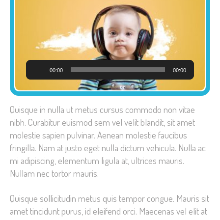
Audio
00:00
00:00
Player
Quisque in nulla ut metus cursus commodo non vitae
nibh. Curabitur euismod sem vel velit blandit, sit amet
molestie sapien pulvinar. Aenean molestie faucibus
fringilla. Nam at justo eget nulla dictum vehicula. Nulla ac
mi adipiscing, elementum ligula at, ultrices mauris.
Nullam nec tortor mauris.
Quisque sollicitudin metus quis tempor congue. Mauris sit
amet tincidunt purus, id eleifend orci. Maecenas vel elit at