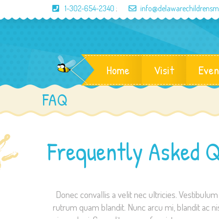
1-302-654-2340
;
info@delawarechildrens
Home
Visit
Even
FAQ
Frequently Asked Q
Donec convallis a velit nec ultricies. Vestibulu
rutrum quam blandit. Nunc arcu mi, blandit ac nisl