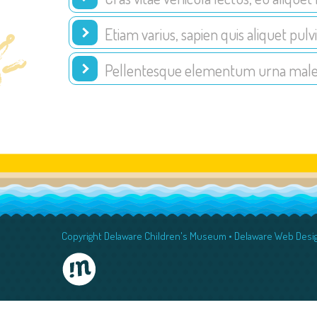
Etiam varius, sapien quis aliquet pulv
Pellentesque elementum urna mal
Copyright Delaware Children's Museum •
Delaware Web Design