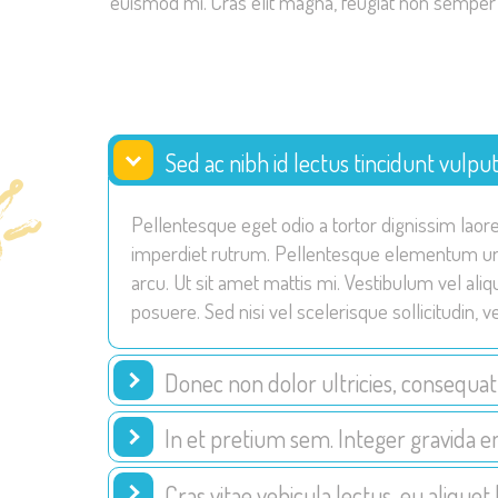
euismod mi. Cras elit magna, feugiat non semper a
Sed ac nibh id lectus tincidunt vulpu
Pellentesque eget odio a tortor dignissim laoree
imperdiet rutrum. Pellentesque elementum urna
arcu. Ut sit amet mattis mi. Vestibulum vel a
posuere. Sed nisi vel scelerisque sollicitudin, 
Donec non dolor ultricies, consequat s
In et pretium sem. Integer gravida e
Cras vitae vehicula lectus, eu aliquet