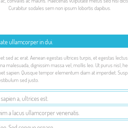
c, convallis ac mauris. Maecenas vulputate metus sed nisi dictum
Curabitur sodales sem non ipsum lobortis dapibus.
tate ullamcorper in dui.
t sed ac erat. Aenean egestas ultrices turpis, et egestas lectus 
 malesuada, dignissim massa vel, mollis leo. Ut purus nisl, he
liquet sapien. Quisque tempor elementum diam at imperdiet. Su
vestibulum sed justo.
apien a, ultrices est.
nim a lacus ullamcorper venenatis.
 leo. Sed congue ornare.