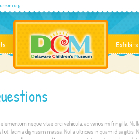
museum.org
ts
Exhibits
uestions
m elementum neque vitae orci vehicula, ac varius mi fringilla. Nul
 ut, lacinia dignissim massa. Nulla ultricies in quam id sagittis.