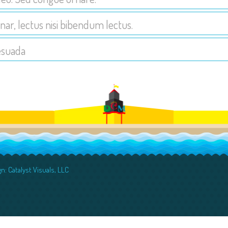
inar, lectus nisi bibendum lectus.
esuada
: Catalyst Visuals, LLC