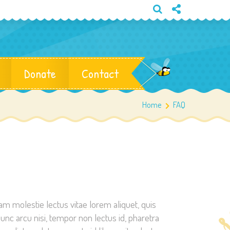
Donate
Contact
Home
FAQ
lam molestie lectus vitae lorem aliquet, quis
 Nunc arcu nisi, tempor non lectus id, pharetra