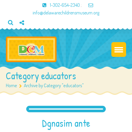
1-302-654-2340
;
info@delawarechildrensmuseum.org
Category educators
Home
Archive by Category "educators"
Dgnasim ante