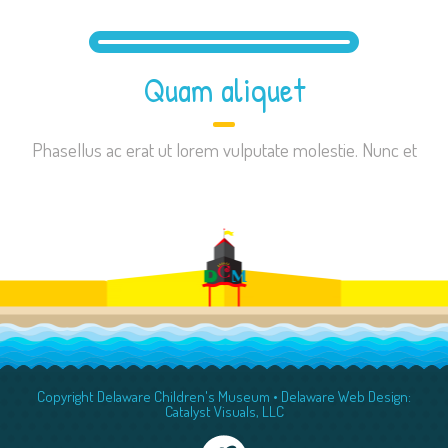
Quam aliquet
Phasellus ac erat ut lorem vulputate molestie. Nunc et
Copyright Delaware Children's Museum •
Delaware Web Design:
Catalyst Visuals, LLC