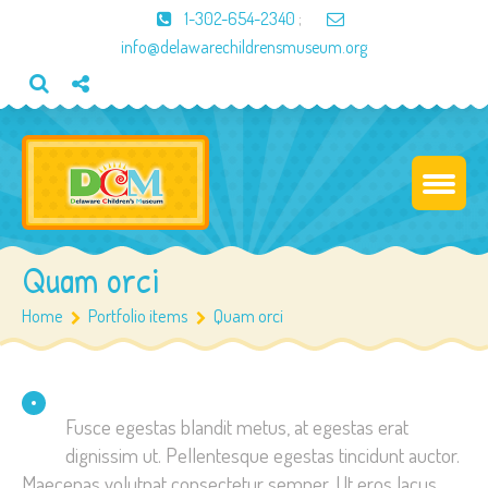
1-302-654-2340
;
info@delawarechildrensmuseum.org
Quam orci
Home
Portfolio items
Quam orci
Fusce egestas blandit metus, at egestas erat
dignissim ut. Pellentesque egestas tincidunt auctor.
Maecenas volutpat consectetur semper. Ut eros lacus,