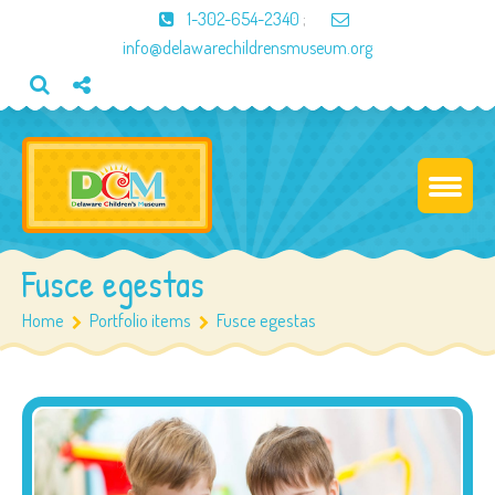
1-302-654-2340
;
info@delawarechildrensmuseum.org
Fusce egestas
Home
Portfolio items
Fusce egestas