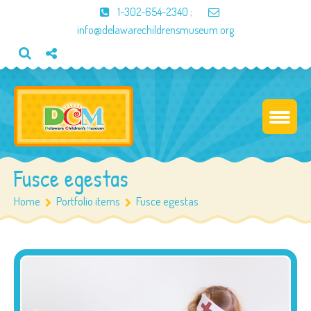
1-302-654-2340
;
info@delawarechildrensmuseum.org
Fusce egestas
Home
Portfolio items
Fusce egestas