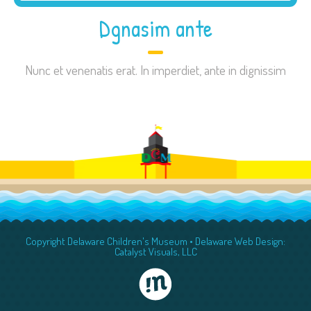
Dgnasim ante
Nunc et venenatis erat. In imperdiet, ante in dignissim
Copyright Delaware Children's Museum •
Delaware Web Design:
Catalyst Visuals, LLC